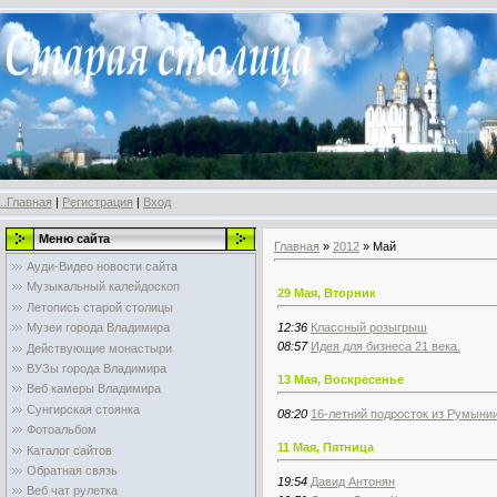
..Главная
|
Регистрация
|
Вход
Меню сайта
Главная
»
2012
»
Май
Ауди-Видео новости сайта
Музыкальный калейдоскоп
29 Мая, Вторник
Летопись старой столицы
12:36
Классный розыгрыш
Музеи города Владимира
08:57
Идея для бизнеса 21 века.
Действующие монастыри
ВУЗы города Владимира
13 Мая, Воскресенье
Веб камеры Владимира
Сунгирская стоянка
08:20
16-летний подросток из Румыни
Фотоальбом
11 Мая, Пятница
Каталог сайтов
Обратная связь
19:54
Давид Антонян
Веб чат рулетка