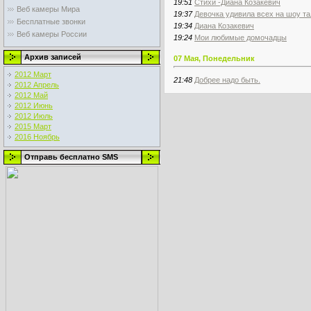
19:51
Стихи -Диана Козакевич
Веб камеры Мира
19:37
Девочка удивила всех на шоу та
Бесплатные звонки
19:34
Диана Козакевич
Веб камеры России
19:24
Мои любимые домочадцы
Архив записей
07 Мая, Понедельник
2012 Март
21:48
Добрее надо быть.
2012 Апрель
2012 Май
2012 Июнь
2012 Июль
2015 Март
2016 Ноябрь
Отправь бесплатно SMS