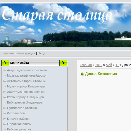
..Главная
|
Регистрация
|
Вход
Меню сайта
Главная
»
2012
»
Май
»
11
» Диана
Ауди-Видео новости сайта
Диана Козакевич
Музыкальный калейдоскоп
Летопись старой столицы
Музеи города Владимира
Действующие монастыри
ВУЗы города Владимира
Веб камеры Владимира
Сунгирская стоянка
Фотоальбом
Каталог сайтов
Обратная связь
Веб чат рулетка