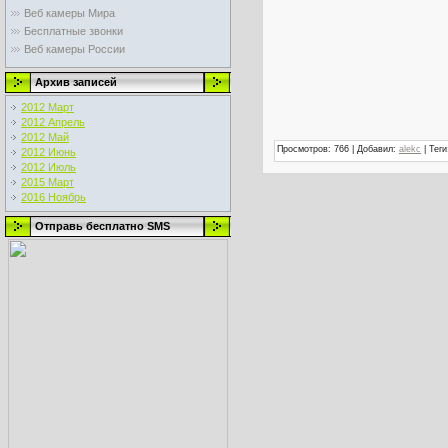
Веб камеры Мира
Бесплатные звонки
Веб камеры России
Архив записей
2012 Март
2012 Апрель
2012 Май
Просмотров
:
766
|
Добавил
:
alekc
|
Теги
2012 Июнь
2012 Июль
2015 Март
2016 Ноябрь
Отправь бесплатно SMS