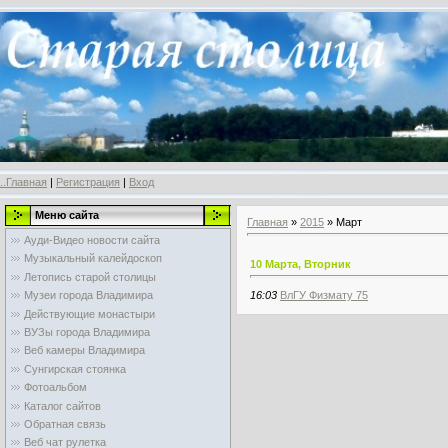
..Главная
|
Регистрация
|
Вход
Меню сайта
Главная
»
2015
»
Март
Ауди-Видео новости сайта
Музыкальный калейдоскоп
10 Марта, Вторник
Летопись старой столицы
16:03
ВлГУ Физмату 75
Музеи города Владимира
Действующие монастыри
ВУЗы города Владимира
Веб камеры Владимира
Сунгирская стоянка
Фотоальбом
Каталог сайтов
Обратная связь
Веб чат рулетка