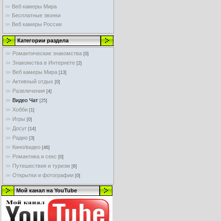
Веб камеры Мира
Бесплатные звонки
Веб камеры России
Категории раздела
Романтические знакомства
[0]
Знакомства в Интернете
[2]
Веб камеры Мира
[13]
Активный отдых
[0]
Развлечения
[4]
Видео Чат
[25]
Хобби
[1]
Игры
[0]
Досуг
[14]
Радио
[3]
Кино/видео
[46]
Романтика и секс
[0]
Путешествия и туризм
[6]
Открытки и фотографии
[0]
Мой канал на YouTube