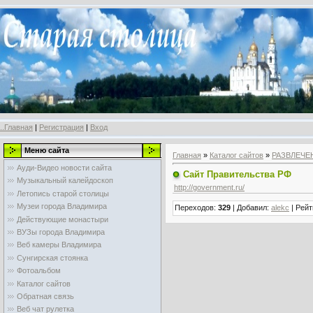
..Главная
|
Регистрация
|
Вход
Меню сайта
Главная
»
Каталог сайтов
»
РАЗВЛЕЧЕ
Ауди-Видео новости сайта
Сайт Правительства РФ
Музыкальный калейдоскоп
http://government.ru/
Летопись старой столицы
Музеи города Владимира
Переходов
:
329
|
Добавил
:
alekc
|
Рейт
Действующие монастыри
ВУЗы города Владимира
Веб камеры Владимира
Сунгирская стоянка
Фотоальбом
Каталог сайтов
Обратная связь
Веб чат рулетка