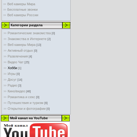
Веб камеры Мира
Бесплатные звонки
Веб камеры России
Категории раздела
Романтические знакомства
[0]
Знакомства в Интернете
[2]
Веб камеры Мира
[13]
Активный отдых
[0]
Развлечения
[4]
Видео Чат
[25]
Хобби
[1]
Игры
[0]
Досуг
[14]
Радио
[3]
Кино/видео
[46]
Романтика и секс
[0]
Путешествия и туризм
[6]
Открытки и фотографии
[0]
Мой канал на YouTube