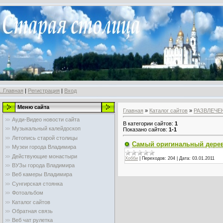
..Главная
|
Регистрация
|
Вход
Меню сайта
Главная
»
Каталог сайтов
»
РАЗВЛЕЧЕ
Ауди-Видео новости сайта
В категории сайтов
:
1
Музыкальный калейдоскоп
Показано сайтов
:
1-1
Летопись старой столицы
Самый оригинальный дере
Музеи города Владимира
Действующие монастыри
Хобби
|
Переходов:
204
|
Дата:
03.01.2011
ВУЗы города Владимира
Веб камеры Владимира
Сунгирская стоянка
Фотоальбом
Каталог сайтов
Обратная связь
Веб чат рулетка