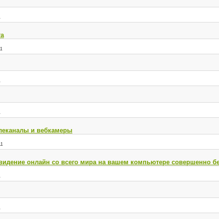
1
та
11
1
1
елеканалы и вебкамеры
11
видение онлайн со всего мира на вашем компьютере совершенно б
1
1