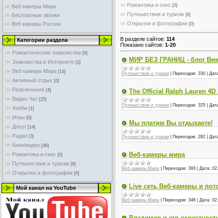
Романтика и секс
[0]
Веб камеры Мира
Путешествия и туризм
[6]
Бесплатные звонки
Открытки и фотографии
Веб камеры России
[0]
В разделе сайтов
:
114
Категории раздела
Показано сайтов
:
1-20
Романтические знакомства
[0]
МИР БЕЗ ГРАНИЦ - блог Ви
Знакомства в Интернете
[2]
Веб камеры Мира
[13]
Путешествия и туризм
|
Переходов:
330
|
Дат
Активный отдых
[0]
Развлечения
The Official Ralph Lauren 4D
[4]
Видео Чат
[25]
Путешествия и туризм
|
Переходов:
325
|
Дат
Хобби
[1]
Игры
[0]
Мы платим Вы отдыхаете!
Досуг
[14]
Радио
[3]
Путешествия и туризм
|
Переходов:
282
|
Дат
Кино/видео
[46]
Веб-камеры мира
Романтика и секс
[0]
Путешествия и туризм
[6]
Веб камеры Мира
|
Переходов:
393
|
Дата:
02
Открытки и фотографии
[0]
Live сеть Веб-камеры и пот
Мой канал на YouTube
Веб камеры Мира
|
Переходов:
346
|
Дата:
02
Владимир и его окрестност