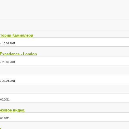
ктории Камиллери
а:
16.08.2011
 Experience - London
а:
28.06.2011
а:
28.06.2011
.05.2011
оковое видео.
.05.2011
и