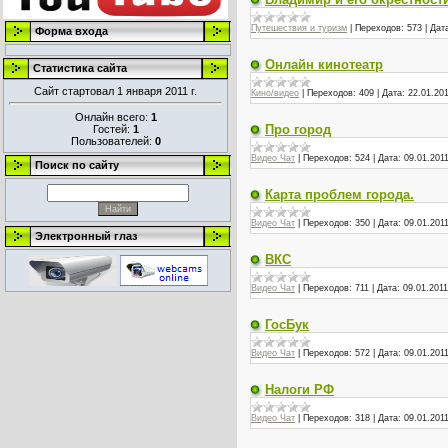
Путешествия и туризм
|
Переходов:
573
|
Дат
Форма входа
Онлайн кинотеатр
Статистика сайта
Сайт стартовал 1 января 2011 г.
Кино/видео
|
Переходов:
409
|
Дата:
22.01.20
Онлайн всего:
1
Про город
Гостей:
1
Пользователей:
0
Видео Чат
|
Переходов:
524
|
Дата:
09.01.201
Поиск по сайту
Карта проблем города.
Видео Чат
|
Переходов:
350
|
Дата:
09.01.201
Электронный глаз
ВКС
Видео Чат
|
Переходов:
711
|
Дата:
09.01.2011
ГосБук
Видео Чат
|
Переходов:
572
|
Дата:
09.01.201
Налоги РФ
Видео Чат
|
Переходов:
318
|
Дата:
09.01.201