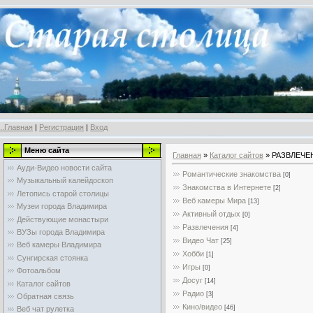
..Главная
|
Регистрация
|
Вход
Меню сайта
Главная
»
Каталог сайтов
» РАЗВЛЕЧЕ
Ауди-Видео новости сайта
Романтические знакомства
[0]
Музыкальный калейдоскоп
Знакомства в Интернете
[2]
Летопись старой столицы
Веб камеры Мира
[13]
Музеи города Владимира
Активный отдых
[0]
Действующие монастыри
Развлечения
[4]
ВУЗы города Владимира
Видео Чат
[25]
Веб камеры Владимира
Хобби
[1]
Сунгирская стоянка
Игры
[0]
Фотоальбом
Досуг
[14]
Каталог сайтов
Радио
[3]
Обратная связь
Кино/видео
[46]
Веб чат рулетка