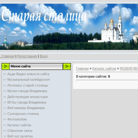
..Главная
|
Регистрация
|
Вход
Меню сайта
Главная
»
Каталог сайтов
»
РАЗВЛЕЧЕ
Ауди-Видео новости сайта
В категории сайтов
:
0
Музыкальный калейдоскоп
Летопись старой столицы
Музеи города Владимира
Действующие монастыри
ВУЗы города Владимира
Веб камеры Владимира
Сунгирская стоянка
Фотоальбом
Каталог сайтов
Обратная связь
Веб чат рулетка