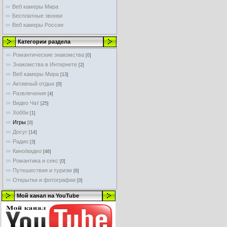
Веб камеры Мира
Бесплатные звонки
Веб камеры России
Категории раздела
Романтические знакомства
[0]
Знакомства в Интернете
[2]
Веб камеры Мира
[13]
Активный отдых
[0]
Развлечения
[4]
Видео Чат
[25]
Хобби
[1]
Игры
[0]
Досуг
[14]
Радио
[3]
Кино/видео
[46]
Романтика и секс
[0]
Путешествия и туризм
[6]
Открытки и фотографии
[0]
Мой канал на YouTube