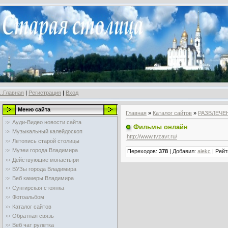
..Главная
|
Регистрация
|
Вход
Меню сайта
Главная
»
Каталог сайтов
»
РАЗВЛЕЧЕ
Ауди-Видео новости сайта
Фильмы онлайн
Музыкальный калейдоскоп
http://www.tvzavr.ru/
Летопись старой столицы
Музеи города Владимира
Переходов
:
378
|
Добавил
:
alekc
|
Рейт
Действующие монастыри
ВУЗы города Владимира
Веб камеры Владимира
Сунгирская стоянка
Фотоальбом
Каталог сайтов
Обратная связь
Веб чат рулетка