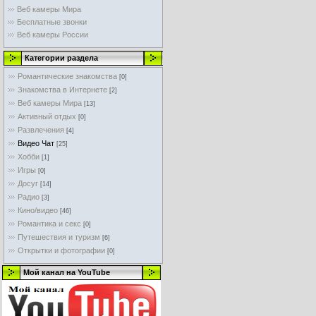
Веб камеры Мира
Бесплатные звонки
Веб камеры России
Категории раздела
Романтические знакомства
[0]
Знакомства в Интернете
[2]
Веб камеры Мира
[13]
Активный отдых
[0]
Развлечения
[4]
Видео Чат
[25]
Хобби
[1]
Игры
[0]
Досуг
[14]
Радио
[3]
Кино/видео
[46]
Романтика и секс
[0]
Путешествия и туризм
[6]
Открытки и фотографии
[0]
Мой канал на YouTube