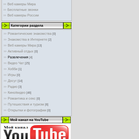
Веб камеры Мира
Бесплатные звонки
Веб камеры России
Категории раздела
Романтические знакомства
[0]
Знакомства в Интернете
[2]
Веб камеры Мира
[13]
Активный отдых
[0]
Развлечения
[4]
Видео Чат
[25]
Хобби
[1]
Игры
[0]
Досуг
[14]
Радио
[3]
Кино/видео
[46]
Романтика и секс
[0]
Путешествия и туризм
[6]
Открытки и фотографии
[0]
Мой канал на YouTube