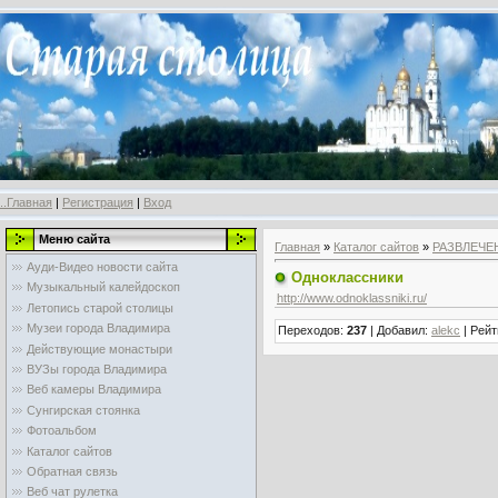
..Главная
|
Регистрация
|
Вход
Меню сайта
Главная
»
Каталог сайтов
»
РАЗВЛЕЧЕ
Ауди-Видео новости сайта
Одноклассники
Музыкальный калейдоскоп
http://www.odnoklassniki.ru/
Летопись старой столицы
Музеи города Владимира
Переходов
:
237
|
Добавил
:
alekc
|
Рейт
Действующие монастыри
ВУЗы города Владимира
Веб камеры Владимира
Сунгирская стоянка
Фотоальбом
Каталог сайтов
Обратная связь
Веб чат рулетка