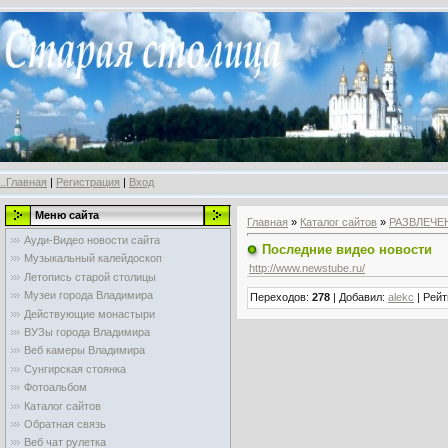
..Главная
|
Регистрация
|
Вход
Меню сайта
Главная
»
Каталог сайтов
»
РАЗВЛЕЧЕ
Ауди-Видео новости сайта
Последние видео новости
Музыкальный калейдоскоп
http://www.newstube.ru/
Летопись старой столицы
Музеи города Владимира
Переходов
:
278
|
Добавил
:
alekc
|
Рейт
Действующие монастыри
ВУЗы города Владимира
Веб камеры Владимира
Сунгирская стоянка
Фотоальбом
Каталог сайтов
Обратная связь
Веб чат рулетка