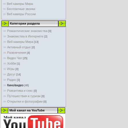
Веб камеры Мира
Бесплатные звонки
Веб камеры России
Категории раздела
Романтические знакомства
[0]
Знакомства в Интернете
[2]
Веб камеры Мира
[13]
Активный отдых
[0]
Развлечения
[4]
Видео Чат
[25]
Хобби
[1]
Игры
[0]
Досуг
[14]
Радио
[3]
Кино/видео
[46]
Романтика и секс
[0]
Путешествия и туризм
[6]
Открытки и фотографии
[0]
Мой канал на YouTube