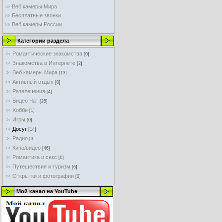
Веб камеры Мира
Бесплатные звонки
Веб камеры России
Категории раздела
Романтические знакомства
[0]
Знакомства в Интернете
[2]
Веб камеры Мира
[13]
Активный отдых
[0]
Развлечения
[4]
Видео Чат
[25]
Хобби
[1]
Игры
[0]
Досуг
[14]
Радио
[3]
Кино/видео
[46]
Романтика и секс
[0]
Путешествия и туризм
[6]
Открытки и фотографии
[0]
Мой канал на YouTube