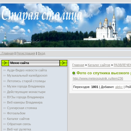
..Главная
|
Регистрация
|
Вход
Меню сайта
Главная
»
Каталог сайтов
»
РАЗВЛЕЧЕ
Ауди-Видео новости сайта
Фото со спутника высокого
Музыкальный калейдоскоп
http://www.meteosputnik.ru/item236
Летопись старой столицы
Музеи города Владимира
Переходов
:
1801
|
Добавил
:
alekc
|
Рей
Действующие монастыри
ВУЗы города Владимира
Веб камеры Владимира
Сунгирская стоянка
Фотоальбом
Каталог сайтов
Обратная связь
Веб чат рулетка