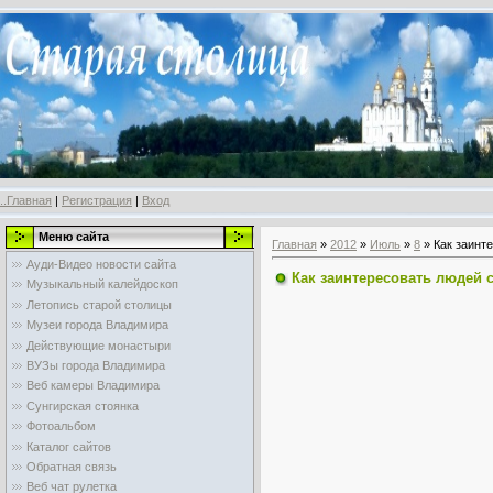
..Главная
|
Регистрация
|
Вход
Меню сайта
Главная
»
2012
»
Июль
»
8
» Как заинт
Ауди-Видео новости сайта
Как заинтересовать людей 
Музыкальный калейдоскоп
Летопись старой столицы
Музеи города Владимира
Действующие монастыри
ВУЗы города Владимира
Веб камеры Владимира
Сунгирская стоянка
Фотоальбом
Каталог сайтов
Обратная связь
Веб чат рулетка