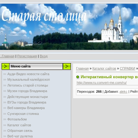
..Главная
|
Регистрация
|
Вход
Меню сайта
Главная
»
Каталог сайтов
»
СПРАВКИ
Ауди-Видео новости сайта
Интерактивный конвертер 
Музыкальный калейдоскоп
http://www.ru.convert-me.com/ru/
Летопись старой столицы
Музеи города Владимира
Переходов
:
266
|
Добавил
:
alekc
|
Рейт
Действующие монастыри
ВУЗы города Владимира
Веб камеры Владимира
Сунгирская стоянка
Фотоальбом
Каталог сайтов
Обратная связь
Веб чат рулетка