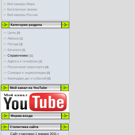
Веб камеры Мира
Бесплатные звонки
Веб камеры России
Категории раздела
Цены
[0]
Афиша
[1]
Погода
[3]
Каталоги
[1]
Справочники
[11]
Адреса и телефоны
[1]
Расписания транспорта
[0]
Словари и энциклопедии
[0]
Календари дат и событий
[0]
Мой канал на YouTube
Форма входа
Статистика сайта
Сайт стартовал 1 января 2011 г.