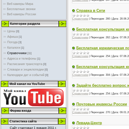
Справочники
|
Переходов:
247
|
Дата:
28.06.2
Веб камеры Мира
Бесплатные звонки
Справка в Сети
Веб камеры России
Справочники
|
Переходов:
260
|
Дата:
28.06.2
Категории раздела
Бесплатная консультация юр
Цены
[0]
Афиша
[1]
Справочники
|
Переходов:
262
|
Дата:
07.06.2
Погода
[3]
Каталоги
Бесплатная юридическая п
[1]
Справочники
[11]
Справочники
|
Переходов:
254
|
Дата:
07.06.2
Адреса и телефоны
[1]
Расписания транспорта
[0]
Бесплатная консультация ю
Словари и энциклопедии
[0]
Календари дат и событий
Справочники
|
Переходов:
304
|
Дата:
07.06.2
[0]
Мой канал на YouTube
Задайте бесплатно вопрос 
Справочники
|
Переходов:
254
|
Дата:
07.06.2
Почтовые индексы России
Форма входа
Справочники
|
Переходов:
270
|
Дата:
09.01.2
Статистика сайта
Левада-Центр
Сайт стартовал 1 января 2011 г.