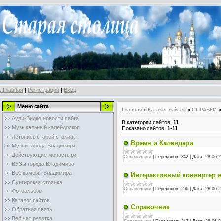
..Главная
|
Регистрация
|
Вход
Меню сайта
Главная
»
Каталог сайтов
»
СПРАВКИ
»
Ауди-Видео новости сайта
В категории сайтов
:
11
Музыкальный калейдоскоп
Показано сайтов
:
1-11
Летопись старой столицы
Время и Календари
Музеи города Владимира
Действующие монастыри
Справочники
|
Переходов:
342
|
Дата:
28.06.2
ВУЗы города Владимира
Веб камеры Владимира
Интерактивный конвертер 
Сунгирская стоянка
Справочники
|
Переходов:
266
|
Дата:
28.06.2
Фотоальбом
Каталог сайтов
Справочник
Обратная связь
Веб чат рулетка