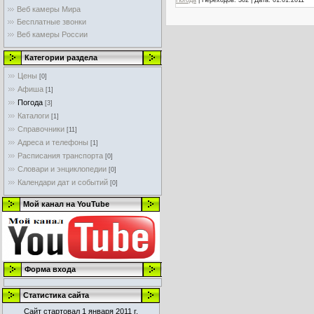
Погода
|
Переходов:
302
|
Дата:
01.01.2011
Веб камеры Мира
Бесплатные звонки
Веб камеры России
Категории раздела
Цены
[0]
Афиша
[1]
Погода
[3]
Каталоги
[1]
Справочники
[11]
Адреса и телефоны
[1]
Расписания транспорта
[0]
Словари и энциклопедии
[0]
Календари дат и событий
[0]
Мой канал на YouTube
Форма входа
Статистика сайта
Сайт стартовал 1 января 2011 г.