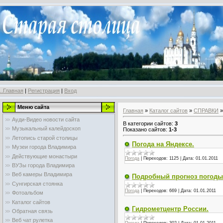
..Главная
|
Регистрация
|
Вход
Меню сайта
Главная
»
Каталог сайтов
»
СПРАВКИ
»
Ауди-Видео новости сайта
В категории сайтов
:
3
Музыкальный калейдоскоп
Показано сайтов
:
1-3
Летопись старой столицы
Погода на Яндексе.
Музеи города Владимира
Действующие монастыри
Погода
|
Переходов:
1125
|
Дата:
01.01.2011
ВУЗы города Владимира
Веб камеры Владимира
Подробный прогноз погоды
Сунгирская стоянка
Погода
|
Переходов:
669
|
Дата:
01.01.2011
Фотоальбом
Каталог сайтов
Гидрометцентр России.
Обратная связь
Веб чат рулетка