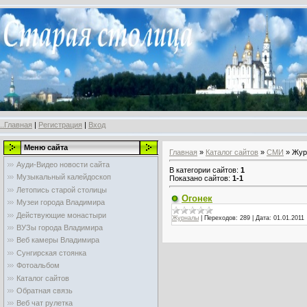
..Главная
|
Регистрация
|
Вход
Меню сайта
Главная
»
Каталог сайтов
»
СМИ
» Жур
Ауди-Видео новости сайта
В категории сайтов
:
1
Музыкальный калейдоскоп
Показано сайтов
:
1-1
Летопись старой столицы
Огонек
Музеи города Владимира
Действующие монастыри
Журналы
|
Переходов:
289
|
Дата:
01.01.2011
ВУЗы города Владимира
Веб камеры Владимира
Сунгирская стоянка
Фотоальбом
Каталог сайтов
Обратная связь
Веб чат рулетка