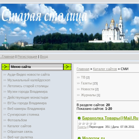
..Главная
|
Регистрация
|
Вход
Меню сайта
Главная
»
Каталог сайтов
» СМИ
Ауди-Видео новости сайта
ТВ
[2]
Музыкальный калейдоскоп
Газеты
[15]
Летопись старой столицы
Новости
[2]
Музеи города Владимира
Журналы
[1]
Действующие монастыри
ВУЗы города Владимира
В разделе сайтов
:
20
Показано сайтов
:
1-20
Веб камеры Владимира
Сунгирская стоянка
Барахолка Товары@Mail.Ru
Фотоальбом
Каталог сайтов
Газеты
|
Переходов:
351
|
Дата:
07.06.2011
Обратная связь
Веб чат рулетка
Молоток.ru