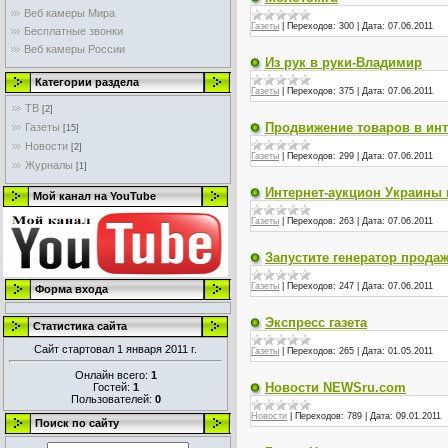
Веб камеры Мира
Газеты
|
Переходов:
300
|
Дата:
07.06.2011
Бесплатные звонки
Веб камеры России
Из рук в руки-Владимир
Категории раздела
Газеты
|
Переходов:
375
|
Дата:
07.06.2011
ТВ
[2]
Продвижение товаров в инт
Газеты
[15]
Новости
[2]
Газеты
|
Переходов:
299
|
Дата:
07.06.2011
Журналы
[1]
Интернет-аукцион Украины н
Мой канал на YouTube
Газеты
|
Переходов:
263
|
Дата:
07.06.2011
Запустите генератор прода
Газеты
|
Переходов:
247
|
Дата:
07.06.2011
Форма входа
Экспресс газета
Статистика сайта
Сайт стартовал 1 января 2011 г.
Газеты
|
Переходов:
265
|
Дата:
01.05.2011
Онлайн всего:
1
Новости NEWSru.com
Гостей:
1
Пользователей:
0
Новости
|
Переходов:
789
|
Дата:
09.01.2011
Поиск по сайту