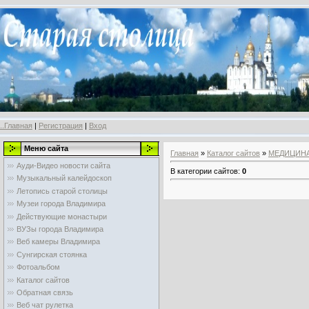
..Главная
|
Регистрация
|
Вход
Меню сайта
Главная
»
Каталог сайтов
»
МЕДИЦИН
Ауди-Видео новости сайта
В категории сайтов
:
0
Музыкальный калейдоскоп
Летопись старой столицы
Музеи города Владимира
Действующие монастыри
ВУЗы города Владимира
Веб камеры Владимира
Сунгирская стоянка
Фотоальбом
Каталог сайтов
Обратная связь
Веб чат рулетка