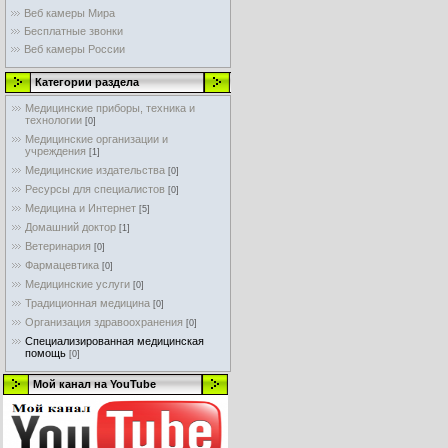
Веб камеры Мира
Бесплатные звонки
Веб камеры России
Категории раздела
Медицинские приборы, техника и
технологии
[0]
Медицинские организации и
учреждения
[1]
Медицинские издательства
[0]
Ресурсы для специалистов
[0]
Медицина и Интернет
[5]
Домашний доктор
[1]
Ветеринария
[0]
Фармацевтика
[0]
Медицинские услуги
[0]
Традиционная медицина
[0]
Организация здравоохранения
[0]
Специализированная медицинская
помощь
[0]
Мой канал на YouTube