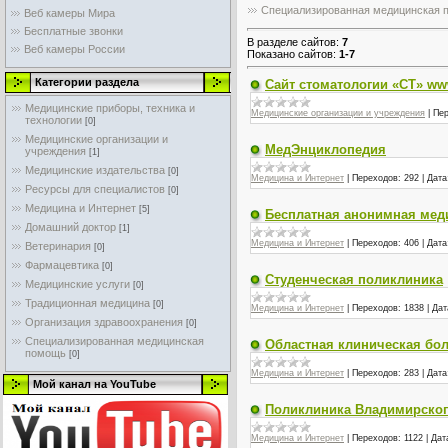
Специализированная медицинская 
Веб камеры Мира
Бесплатные звонки
В разделе сайтов
:
7
Веб камеры России
Показано сайтов
:
1-7
Категории раздела
Сайт стоматологии «СТ» www.
Медицинские приборы, техника и
Медицинские организации и учреждения
|
Пер
технологии
[0]
Медицинские организации и
МедЭнциклопедия
учреждения
[1]
Медицинские издательства
[0]
Медицина и Интернет
|
Переходов:
292
|
Дата
Ресурсы для специалистов
[0]
Медицина и Интернет
[5]
Бесплатная анонимная мед
Домашний доктор
[1]
Медицина и Интернет
|
Переходов:
406
|
Дата
Ветеринария
[0]
Фармацевтика
[0]
Студенческая поликлиника
Медицинские услуги
[0]
Традиционная медицина
[0]
Медицина и Интернет
|
Переходов:
1838
|
Дат
Организация здравоохранения
[0]
Специализированная медицинская
Областная клиническая бо
помощь
[0]
Медицина и Интернет
|
Переходов:
283
|
Дата
Мой канал на YouTube
Поликлиника Владимирско
Медицина и Интернет
|
Переходов:
1122
|
Дат