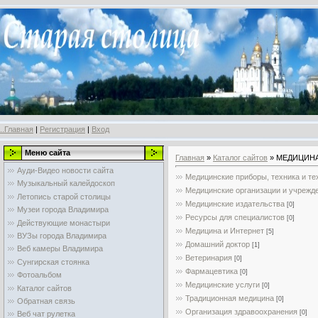
..Главная
|
Регистрация
|
Вход
Меню сайта
Главная
»
Каталог сайтов
» МЕДИЦИН
Ауди-Видео новости сайта
Медицинские приборы, техника и те
Музыкальный калейдоскоп
Медицинские организации и учрежд
Летопись старой столицы
Медицинские издательства
[0]
Музеи города Владимира
Ресурсы для специалистов
[0]
Действующие монастыри
Медицина и Интернет
[5]
ВУЗы города Владимира
Домашний доктор
[1]
Веб камеры Владимира
Ветеринария
[0]
Сунгирская стоянка
Фармацевтика
[0]
Фотоальбом
Медицинские услуги
[0]
Каталог сайтов
Традиционная медицина
[0]
Обратная связь
Организация здравоохранения
[0]
Веб чат рулетка