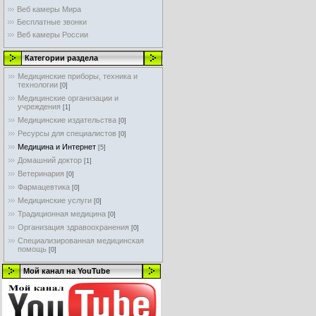
Веб камеры Мира
Бесплатные звонки
Веб камеры России
Категории раздела
Медицинские приборы, техника и
технологии
[0]
Медицинские организации и
учреждения
[1]
Медицинские издательства
[0]
Ресурсы для специалистов
[0]
Медицина и Интернет
[5]
Домашний доктор
[1]
Ветеринария
[0]
Фармацевтика
[0]
Медицинские услуги
[0]
Традиционная медицина
[0]
Организация здравоохранения
[0]
Специализированная медицинская
помощь
[0]
Мой канал на YouTube