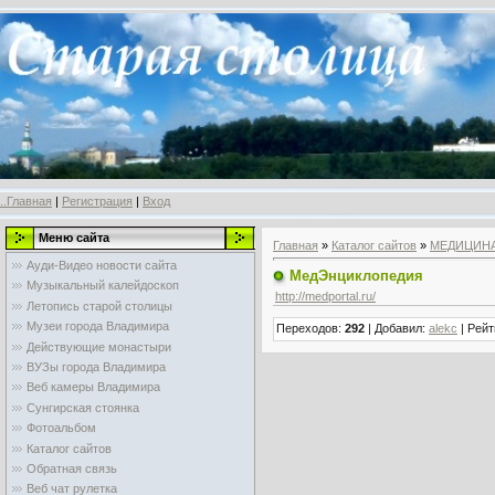
..Главная
|
Регистрация
|
Вход
Меню сайта
Главная
»
Каталог сайтов
»
МЕДИЦИН
Ауди-Видео новости сайта
МедЭнциклопедия
Музыкальный калейдоскоп
http://medportal.ru/
Летопись старой столицы
Музеи города Владимира
Переходов
:
292
|
Добавил
:
alekc
|
Рейт
Действующие монастыри
ВУЗы города Владимира
Веб камеры Владимира
Сунгирская стоянка
Фотоальбом
Каталог сайтов
Обратная связь
Веб чат рулетка