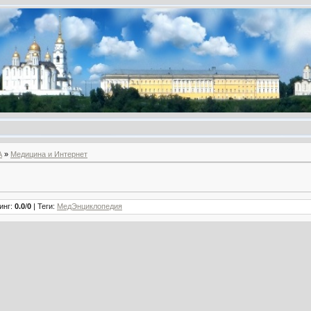
А
»
Медицина и Интернет
инг
:
0.0
/
0
|
Теги
:
МедЭнциклопедия