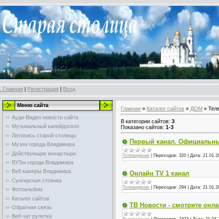
..Главная
|
Регистрация
|
Вход
Меню сайта
Главная
»
Каталог сайтов
»
ДОМ
» Тел
Ауди-Видео новости сайта
В категории сайтов
:
3
Музыкальный калейдоскоп
Показано сайтов
:
1-3
Летопись старой столицы
Первый канал. Официальны
Музеи города Владимира
Действующие монастыри
Телевидение
|
Переходов:
320
|
Дата:
21.01.2
ВУЗы города Владимира
Веб камеры Владимира
Онлайн TV 1 канал
Сунгирская стоянка
Телевидение
|
Переходов:
294
|
Дата:
21.01.2
Фотоальбом
Каталог сайтов
ТВ Новости - смотрите онл
Обратная связь
Веб чат рулетка