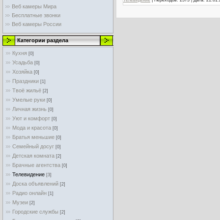
Телевидение
|
Переходов:
2373
|
Дата:
21.01.
Веб камеры Мира
Бесплатные звонки
Веб камеры России
Категории раздела
Кухня
[0]
Усадьба
[0]
Хозяйка
[0]
Праздники
[1]
Твоё жильё
[2]
Умелые руки
[0]
Личная жизнь
[0]
Уют и комфорт
[0]
Мода и красота
[0]
Братья меньшие
[0]
Семейный досуг
[0]
Детская комната
[2]
Брачные агентства
[0]
Телевидение
[3]
Доска объявлений
[2]
Радио онлайн
[1]
Музеи
[2]
Городские службы
[2]