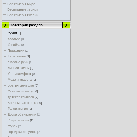
Веб камеры Мира
Бесплатные звонки
Веб камеры России
Категории раздела
Кухня
[0]
Усадьба
[0]
Хозяйка
[0]
Праздники
[1]
Твоё жильё
[2]
Умелые руки
[0]
Личная жизнь
[0]
Уют и комфорт
[0]
Мода и красота
[0]
Братья меньшие
[0]
Семейный досуг
[0]
Детская комната
[2]
Брачные агентства
[0]
Телевидение
[3]
Доска объявлений
[2]
Радио онлайн
[1]
Музеи
[2]
Городские службы
[2]