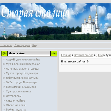
..Главная
|
Регистрация
|
Вход
Меню сайта
Главная
»
Каталог сайтов
»
ДОМ
» Кух
Ауди-Видео новости сайта
В категории сайтов
:
0
Музыкальный калейдоскоп
Летопись старой столицы
Музеи города Владимира
Действующие монастыри
ВУЗы города Владимира
Веб камеры Владимира
Сунгирская стоянка
Фотоальбом
Каталог сайтов
Обратная связь
Веб чат рулетка