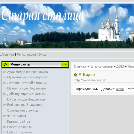
..Главная
|
Регистрация
|
Вход
Меню сайта
Главная
»
Каталог сайтов
»
ДОМ
»
Маг
Ауди-Видео новости сайта
М Видео
Музыкальный калейдоскоп
http://www.mvideo.ru/
Летопись старой столицы
Музеи города Владимира
Переходов
:
537
|
Добавил
:
alekc
|
Рейт
Действующие монастыри
ВУЗы города Владимира
Веб камеры Владимира
Сунгирская стоянка
Фотоальбом
Каталог сайтов
Обратная связь
Веб чат рулетка