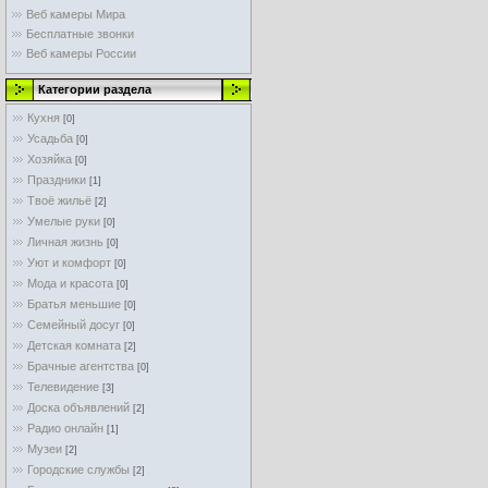
Веб камеры Мира
Бесплатные звонки
Веб камеры России
Категории раздела
Кухня
[0]
Усадьба
[0]
Хозяйка
[0]
Праздники
[1]
Твоё жильё
[2]
Умелые руки
[0]
Личная жизнь
[0]
Уют и комфорт
[0]
Мода и красота
[0]
Братья меньшие
[0]
Семейный досуг
[0]
Детская комната
[2]
Брачные агентства
[0]
Телевидение
[3]
Доска объявлений
[2]
Радио онлайн
[1]
Музеи
[2]
Городские службы
[2]