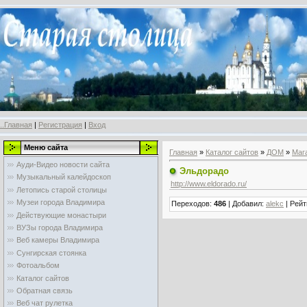
..Главная
|
Регистрация
|
Вход
Меню сайта
Главная
»
Каталог сайтов
»
ДОМ
»
Маг
Ауди-Видео новости сайта
Эльдорадо
Музыкальный калейдоскоп
http://www.eldorado.ru/
Летопись старой столицы
Музеи города Владимира
Переходов
:
486
|
Добавил
:
alekc
|
Рейт
Действующие монастыри
ВУЗы города Владимира
Веб камеры Владимира
Сунгирская стоянка
Фотоальбом
Каталог сайтов
Обратная связь
Веб чат рулетка