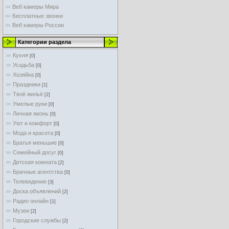
Веб камеры Мира
Бесплатные звонки
Веб камеры России
Категории раздела
Кухня
[0]
Усадьба
[0]
Хозяйка
[0]
Праздники
[1]
Твоё жильё
[2]
Умелые руки
[0]
Личная жизнь
[0]
Уют и комфорт
[0]
Мода и красота
[0]
Братья меньшие
[0]
Семейный досуг
[0]
Детская комната
[2]
Брачные агентства
[0]
Телевидение
[3]
Доска объявлений
[2]
Радио онлайн
[1]
Музеи
[2]
Городские службы
[2]