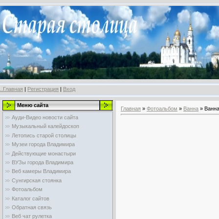
..Главная
|
Регистрация
|
Вход
Меню сайта
Главная
»
Фотоальбом
»
Ванна
» Ванн
Ауди-Видео новости сайта
Музыкальный калейдоскоп
Летопись старой столицы
Музеи города Владимира
Действующие монастыри
ВУЗы города Владимира
Веб камеры Владимира
Сунгирская стоянка
Фотоальбом
Каталог сайтов
Обратная связь
Веб чат рулетка