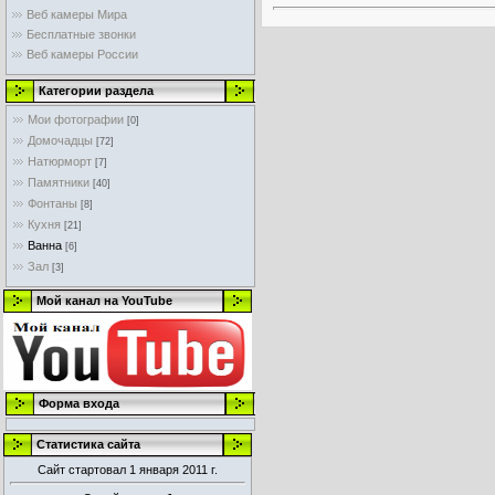
Веб камеры Мира
Бесплатные звонки
Веб камеры России
Категории раздела
Мои фотографии
[0]
Домочадцы
[72]
Натюрморт
[7]
Памятники
[40]
Фонтаны
[8]
Кухня
[21]
Ванна
[6]
Зал
[3]
Мой канал на YouTube
Форма входа
Статистика сайта
Сайт стартовал 1 января 2011 г.