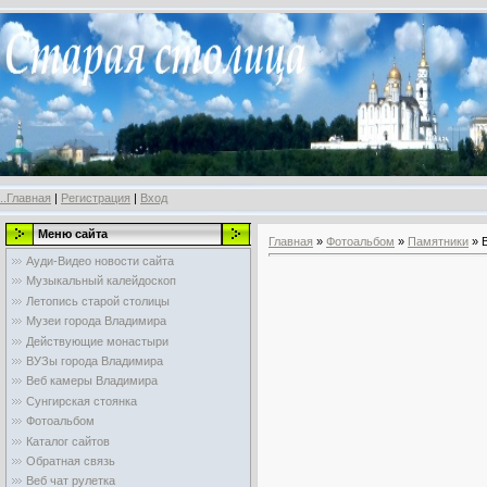
..Главная
|
Регистрация
|
Вход
Меню сайта
Главная
»
Фотоальбом
»
Памятники
» 
Ауди-Видео новости сайта
Музыкальный калейдоскоп
Летопись старой столицы
Музеи города Владимира
Действующие монастыри
ВУЗы города Владимира
Веб камеры Владимира
Сунгирская стоянка
Фотоальбом
Каталог сайтов
Обратная связь
Веб чат рулетка