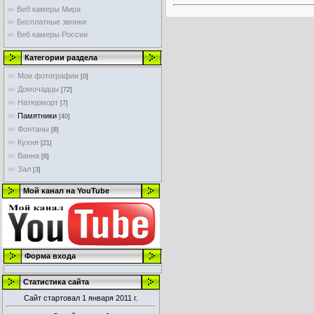
Веб камеры Мира
Бесплатные звонки
Веб камеры России
Категории раздела
Мои фотографии
[0]
Домочадцы
[72]
Натюрморт
[7]
Памятники
[40]
Фонтаны
[8]
Кухня
[21]
Ванна
[6]
Зал
[3]
Мой канал на YouTube
Форма входа
Статистика сайта
Сайт стартовал 1 января 2011 г.