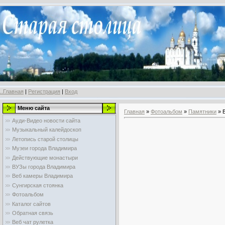
..Главная
|
Регистрация
|
Вход
Меню сайта
Главная
»
Фотоальбом
»
Памятники
» 
Ауди-Видео новости сайта
Музыкальный калейдоскоп
Летопись старой столицы
Музеи города Владимира
Действующие монастыри
ВУЗы города Владимира
Веб камеры Владимира
Сунгирская стоянка
Фотоальбом
Каталог сайтов
Обратная связь
Веб чат рулетка