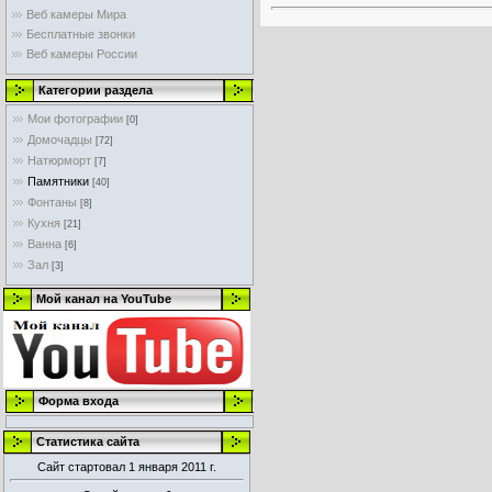
Веб камеры Мира
Бесплатные звонки
Веб камеры России
Категории раздела
Мои фотографии
[0]
Домочадцы
[72]
Натюрморт
[7]
Памятники
[40]
Фонтаны
[8]
Кухня
[21]
Ванна
[6]
Зал
[3]
Мой канал на YouTube
Форма входа
Статистика сайта
Сайт стартовал 1 января 2011 г.