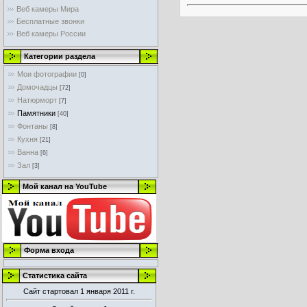
Веб камеры Мира
Бесплатные звонки
Веб камеры России
Категории раздела
Мои фотографии
[0]
Домочадцы
[72]
Натюрморт
[7]
Памятники
[40]
Фонтаны
[8]
Кухня
[21]
Ванна
[6]
Зал
[3]
Мой канал на YouTube
Форма входа
Статистика сайта
Сайт стартовал 1 января 2011 г.