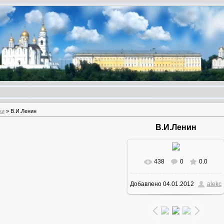
ки
» В.И.Ленин
В.И.Ленин
438
0
0.0
В реальном размере
Добавлено
04.01.2012
alekc
1200x1600
/ 193.4Kb