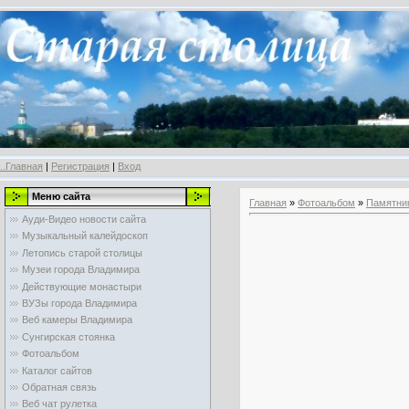
..Главная
|
Регистрация
|
Вход
Меню сайта
Главная
»
Фотоальбом
»
Памятни
Ауди-Видео новости сайта
Музыкальный калейдоскоп
Летопись старой столицы
Музеи города Владимира
Действующие монастыри
ВУЗы города Владимира
Веб камеры Владимира
Сунгирская стоянка
Фотоальбом
Каталог сайтов
Обратная связь
Веб чат рулетка