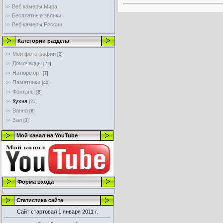
Веб камеры Мира
Бесплатные звонки
Веб камеры России
Категории раздела
Мои фотографии
[0]
Домочадцы
[72]
Натюрморт
[7]
Памятники
[40]
Фонтаны
[8]
Кухня
[21]
Ванна
[6]
Зал
[3]
Мой канал на YouTube
Форма входа
Статистика сайта
Сайт стартовал 1 января 2011 г.