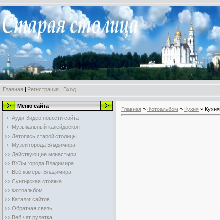
..Главная
|
Регистрация
|
Вход
Меню сайта
Главная
»
Фотоальбом
»
Кухня
» Кухня
Ауди-Видео новости сайта
Музыкальный калейдоскоп
Летопись старой столицы
Музеи города Владимира
Действующие монастыри
ВУЗы города Владимира
Веб камеры Владимира
Сунгирская стоянка
Фотоальбом
Каталог сайтов
Обратная связь
Веб чат рулетка