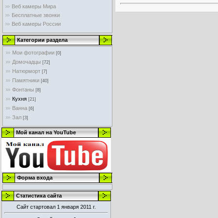
Веб камеры Мира
Бесплатные звонки
Веб камеры России
Категории раздела
Мои фотографии
[0]
Домочадцы
[72]
Натюрморт
[7]
Памятники
[40]
Фонтаны
[8]
Кухня
[21]
Ванна
[6]
Зал
[3]
Мой канал на YouTube
Форма входа
Статистика сайта
Сайт стартовал 1 января 2011 г.