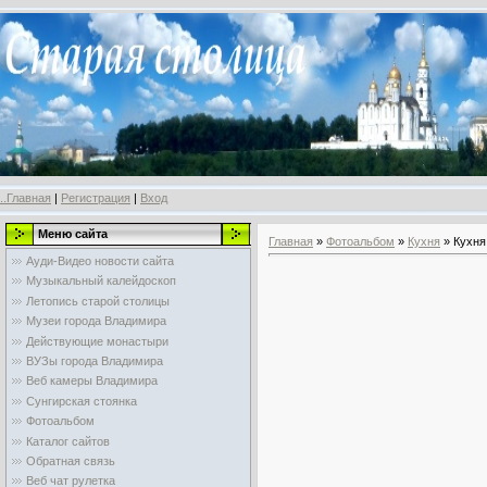
..Главная
|
Регистрация
|
Вход
Меню сайта
Главная
»
Фотоальбом
»
Кухня
» Кухня
Ауди-Видео новости сайта
Музыкальный калейдоскоп
Летопись старой столицы
Музеи города Владимира
Действующие монастыри
ВУЗы города Владимира
Веб камеры Владимира
Сунгирская стоянка
Фотоальбом
Каталог сайтов
Обратная связь
Веб чат рулетка