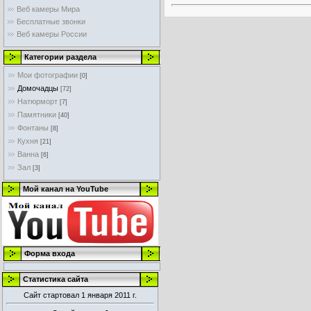
Веб камеры Мира
Бесплатные звонки
Веб камеры России
Категории раздела
Мои фотографии
[0]
Домочадцы
[72]
Натюрморт
[7]
Памятники
[40]
Фонтаны
[8]
Кухня
[21]
Ванна
[6]
Зал
[3]
Мой канал на YouTube
Форма входа
Статистика сайта
Сайт стартовал 1 января 2011 г.