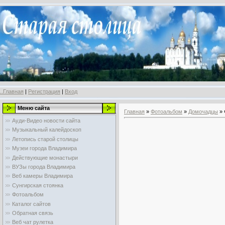
..Главная
|
Регистрация
|
Вход
Меню сайта
Главная
»
Фотоальбом
»
Домочадцы
» 
Ауди-Видео новости сайта
Музыкальный калейдоскоп
Летопись старой столицы
Музеи города Владимира
Действующие монастыри
ВУЗы города Владимира
Веб камеры Владимира
Сунгирская стоянка
Фотоальбом
Каталог сайтов
Обратная связь
Веб чат рулетка