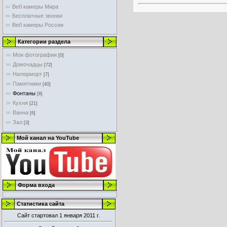
Веб камеры Мира
Бесплатные звонки
Веб камеры России
Категории раздела
Мои фотографии
[0]
Домочадцы
[72]
Натюрморт
[7]
Памятники
[40]
Фонтаны
[8]
Кухня
[21]
Ванна
[6]
Зал
[3]
Мой канал на YouTube
Форма входа
Статистика сайта
Сайт стартовал 1 января 2011 г.