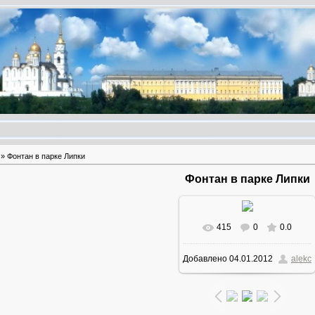
» Фонтан в парке Липки
Фонтан в парке Липки
415
0
0.0
В реальном размере
Добавлено
04.01.2012
alekc
1600x1200
/ 402.6Kb