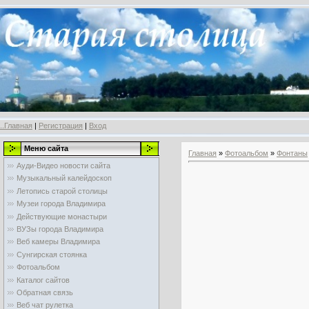
..Главная
|
Регистрация
|
Вход
Меню сайта
Главная
»
Фотоальбом
»
Фонтаны
Ауди-Видео новости сайта
Музыкальный калейдоскоп
Летопись старой столицы
Музеи города Владимира
Действующие монастыри
ВУЗы города Владимира
Веб камеры Владимира
Сунгирская стоянка
Фотоальбом
Каталог сайтов
Обратная связь
Веб чат рулетка