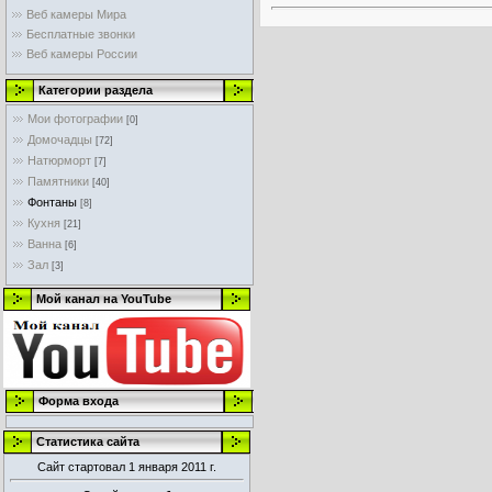
Веб камеры Мира
Бесплатные звонки
Веб камеры России
Категории раздела
Мои фотографии
[0]
Домочадцы
[72]
Натюрморт
[7]
Памятники
[40]
Фонтаны
[8]
Кухня
[21]
Ванна
[6]
Зал
[3]
Мой канал на YouTube
Форма входа
Статистика сайта
Сайт стартовал 1 января 2011 г.