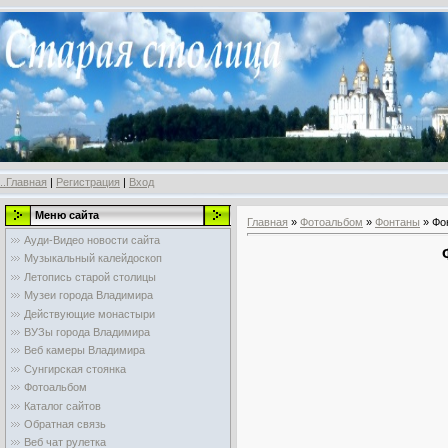
..Главная
|
Регистрация
|
Вход
Меню сайта
Главная
»
Фотоальбом
»
Фонтаны
» Фо
Ауди-Видео новости сайта
Музыкальный калейдоскоп
Летопись старой столицы
Музеи города Владимира
Действующие монастыри
ВУЗы города Владимира
Веб камеры Владимира
Сунгирская стоянка
Фотоальбом
Каталог сайтов
Обратная связь
Веб чат рулетка