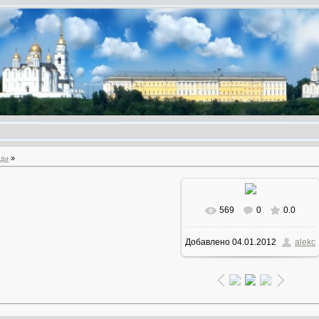
цы
»
569
0
0.0
В реальном размере
Добавлено
04.01.2012
alekc
1024x645
/ 270.0Kb