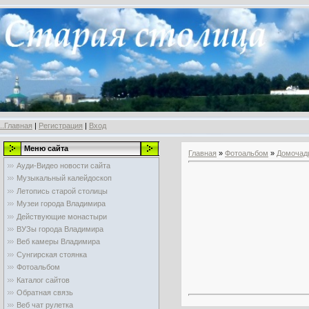
..Главная
|
Регистрация
|
Вход
Меню сайта
Главная
»
Фотоальбом
»
Домочад
Ауди-Видео новости сайта
Музыкальный калейдоскоп
Летопись старой столицы
Музеи города Владимира
Действующие монастыри
ВУЗы города Владимира
Веб камеры Владимира
Сунгирская стоянка
Фотоальбом
Каталог сайтов
Обратная связь
Веб чат рулетка