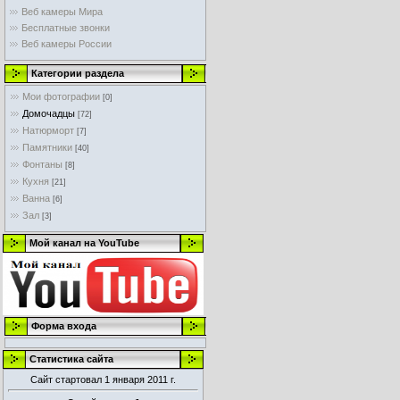
Веб камеры Мира
Бесплатные звонки
Веб камеры России
Категории раздела
Мои фотографии
[0]
Домочадцы
[72]
Натюрморт
[7]
Памятники
[40]
Фонтаны
[8]
Кухня
[21]
Ванна
[6]
Зал
[3]
Мой канал на YouTube
Форма входа
Статистика сайта
Сайт стартовал 1 января 2011 г.