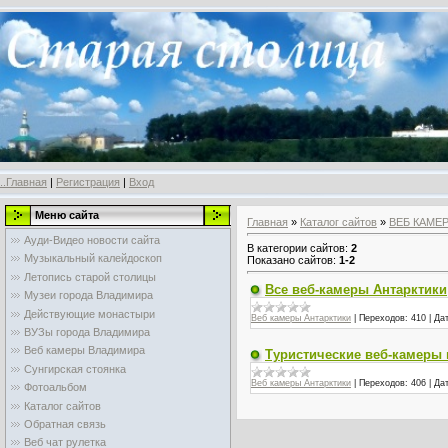
..Главная
|
Регистрация
|
Вход
Меню сайта
Главная
»
Каталог сайтов
»
ВЕБ КАМЕ
Ауди-Видео новости сайта
В категории сайтов
:
2
Музыкальный калейдоскоп
Показано сайтов
:
1-2
Летопись старой столицы
Все веб-камеры Антарктики
Музеи города Владимира
Действующие монастыри
Веб камеры Антарктики
|
Переходов:
410
|
Дат
ВУЗы города Владимира
Веб камеры Владимира
Туристические веб-камеры 
Сунгирская стоянка
Веб камеры Антарктики
|
Переходов:
406
|
Дат
Фотоальбом
Каталог сайтов
Обратная связь
Веб чат рулетка