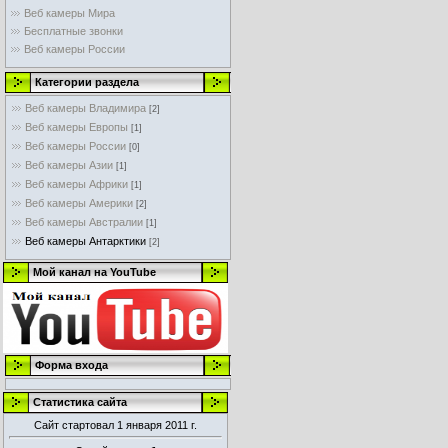
Веб камеры Мира
Бесплатные звонки
Веб камеры России
Категории раздела
Веб камеры Владимира
[2]
Веб камеры Европы
[1]
Веб камеры России
[0]
Веб камеры Азии
[1]
Веб камеры Африки
[1]
Веб камеры Америки
[2]
Веб камеры Австралии
[1]
Веб камеры Антарктики
[2]
Мой канал на YouTube
Форма входа
Статистика сайта
Сайт стартовал 1 января 2011 г.