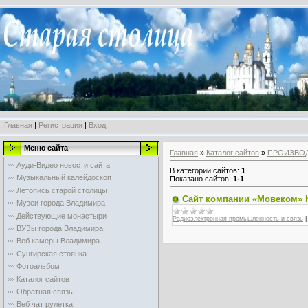
..Главная
|
Регистрация
|
Вход
Меню сайта
Главная
»
Каталог сайтов
»
ПРОИЗВО
Ауди-Видео новости сайта
В категории сайтов
:
1
Музыкальный калейдоскоп
Показано сайтов
:
1-1
Летопись старой столицы
Сайт компании «Мовеком» h
Музеи города Владимира
Действующие монастыри
Радиоэлектронная промышленность и связь
ВУЗы города Владимира
Веб камеры Владимира
Сунгирская стоянка
Фотоальбом
Каталог сайтов
Обратная связь
Веб чат рулетка