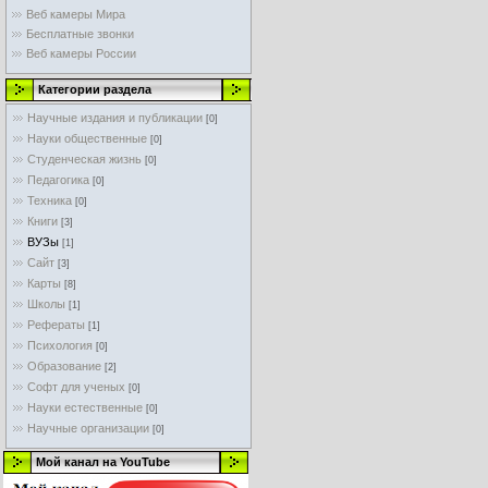
Веб камеры Мира
Бесплатные звонки
Веб камеры России
Категории раздела
Научные издания и публикации
[0]
Науки общественные
[0]
Студенческая жизнь
[0]
Педагогика
[0]
Техника
[0]
Книги
[3]
ВУЗы
[1]
Сайт
[3]
Карты
[8]
Школы
[1]
Рефераты
[1]
Психология
[0]
Образование
[2]
Софт для ученых
[0]
Науки естественные
[0]
Научные организации
[0]
Мой канал на YouTube