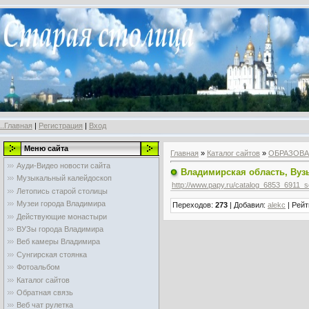
..Главная
|
Регистрация
|
Вход
Меню сайта
Главная
»
Каталог сайтов
»
ОБРАЗОВ
Ауди-Видео новости сайта
Владимирская область, Вуз
Музыкальный калейдоскоп
http://www.papy.ru/catalog_6853_6911
Летопись старой столицы
Музеи города Владимира
Переходов
:
273
|
Добавил
:
alekc
|
Рейт
Действующие монастыри
ВУЗы города Владимира
Веб камеры Владимира
Сунгирская стоянка
Фотоальбом
Каталог сайтов
Обратная связь
Веб чат рулетка