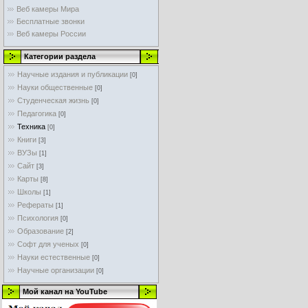
Веб камеры Мира
Бесплатные звонки
Веб камеры России
Категории раздела
Научные издания и публикации
[0]
Науки общественные
[0]
Студенческая жизнь
[0]
Педагогика
[0]
Техника
[0]
Книги
[3]
ВУЗы
[1]
Сайт
[3]
Карты
[8]
Школы
[1]
Рефераты
[1]
Психология
[0]
Образование
[2]
Софт для ученых
[0]
Науки естественные
[0]
Научные организации
[0]
Мой канал на YouTube