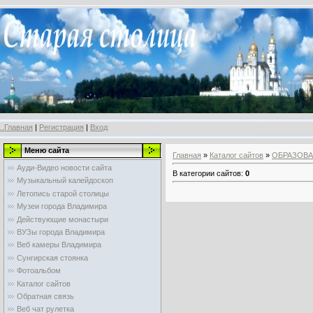
..Главная
|
Регистрация
|
Вход
Меню сайта
Главная
»
Каталог сайтов
»
ОБРАЗОВ
Ауди-Видео новости сайта
В категории сайтов
:
0
Музыкальный калейдоскоп
Летопись старой столицы
Музеи города Владимира
Действующие монастыри
ВУЗы города Владимира
Веб камеры Владимира
Сунгирская стоянка
Фотоальбом
Каталог сайтов
Обратная связь
Веб чат рулетка