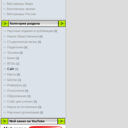
Веб камеры Мира
Бесплатные звонки
Веб камеры России
Категории раздела
Научные издания и публикации
[0]
Науки общественные
[0]
Студенческая жизнь
[0]
Педагогика
[0]
Техника
[0]
Книги
[3]
ВУЗы
[1]
Сайт
[3]
Карты
[8]
Школы
[1]
Рефераты
[1]
Психология
[0]
Образование
[2]
Софт для ученых
[0]
Науки естественные
[0]
Научные организации
[0]
Мой канал на YouTube