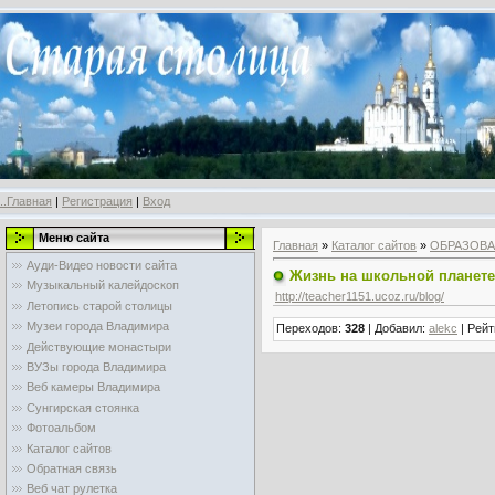
..Главная
|
Регистрация
|
Вход
Меню сайта
Главная
»
Каталог сайтов
»
ОБРАЗОВ
Ауди-Видео новости сайта
Жизнь на школьной планете
Музыкальный калейдоскоп
http://teacher1151.ucoz.ru/blog/
Летопись старой столицы
Музеи города Владимира
Переходов
:
328
|
Добавил
:
alekc
|
Рейт
Действующие монастыри
ВУЗы города Владимира
Веб камеры Владимира
Сунгирская стоянка
Фотоальбом
Каталог сайтов
Обратная связь
Веб чат рулетка