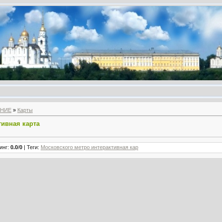
АНИЕ
»
Карты
тивная карта
инг
:
0.0
/
0
|
Теги
:
Московского метро интерактивная кар