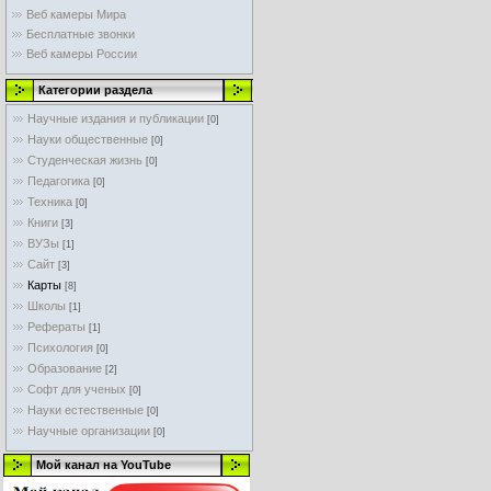
Веб камеры Мира
Бесплатные звонки
Веб камеры России
Категории раздела
Научные издания и публикации
[0]
Науки общественные
[0]
Студенческая жизнь
[0]
Педагогика
[0]
Техника
[0]
Книги
[3]
ВУЗы
[1]
Сайт
[3]
Карты
[8]
Школы
[1]
Рефераты
[1]
Психология
[0]
Образование
[2]
Софт для ученых
[0]
Науки естественные
[0]
Научные организации
[0]
Мой канал на YouTube