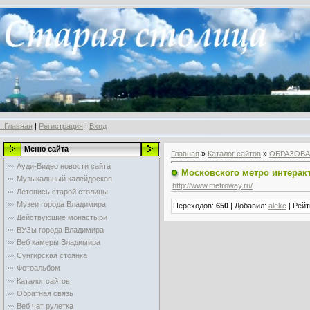
..Главная
|
Регистрация
|
Вход
Меню сайта
Главная
»
Каталог сайтов
»
ОБРАЗОВ
Ауди-Видео новости сайта
Московского метро интерак
Музыкальный калейдоскоп
http://www.metroway.ru/
Летопись старой столицы
Музеи города Владимира
Переходов
:
650
|
Добавил
:
alekc
|
Рейт
Действующие монастыри
ВУЗы города Владимира
Веб камеры Владимира
Сунгирская стоянка
Фотоальбом
Каталог сайтов
Обратная связь
Веб чат рулетка