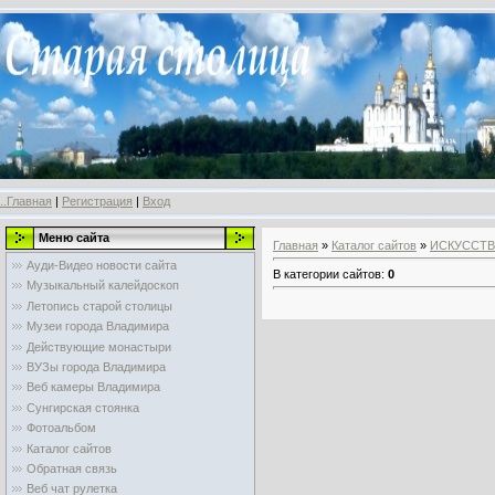
..Главная
|
Регистрация
|
Вход
Меню сайта
Главная
»
Каталог сайтов
»
ИСКУССТ
Ауди-Видео новости сайта
В категории сайтов
:
0
Музыкальный калейдоскоп
Летопись старой столицы
Музеи города Владимира
Действующие монастыри
ВУЗы города Владимира
Веб камеры Владимира
Сунгирская стоянка
Фотоальбом
Каталог сайтов
Обратная связь
Веб чат рулетка