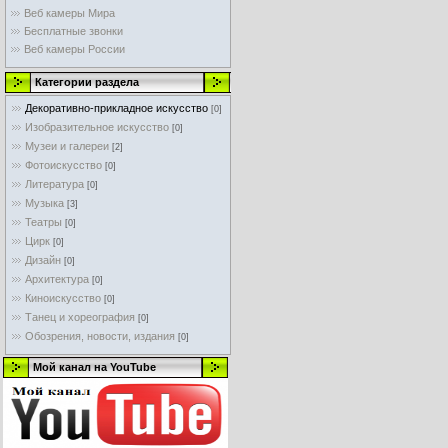
Веб камеры Мира
Бесплатные звонки
Веб камеры России
Категории раздела
Декоративно-прикладное искусство
[0]
Изобразительное искусство
[0]
Музеи и галереи
[2]
Фотоискусство
[0]
Литература
[0]
Музыка
[3]
Театры
[0]
Цирк
[0]
Дизайн
[0]
Архитектура
[0]
Киноискусство
[0]
Танец и хореография
[0]
Обозрения, новости, издания
[0]
Мой канал на YouTube