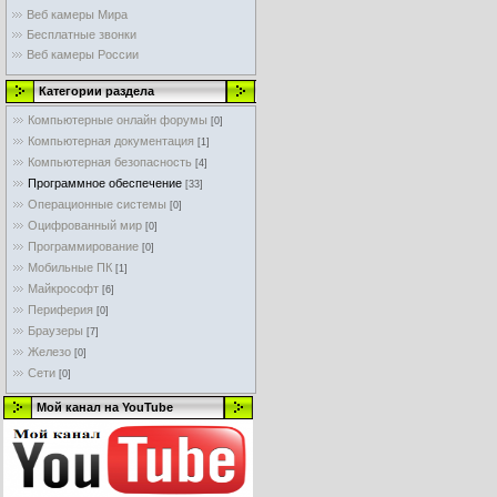
Веб камеры Мира
Бесплатные звонки
Веб камеры России
Категории раздела
Компьютерные онлайн форумы
[0]
Компьютерная документация
[1]
Компьютерная безопасность
[4]
Программное обеспечение
[33]
Операционные системы
[0]
Оцифрованный мир
[0]
Программирование
[0]
Мобильные ПК
[1]
Майкрософт
[6]
Периферия
[0]
Браузеры
[7]
Железо
[0]
Сети
[0]
Мой канал на YouTube