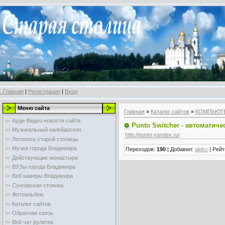
..Главная
|
Регистрация
|
Вход
Меню сайта
Главная
»
Каталог сайтов
»
КОМПЬЮТ
Ауди-Видео новости сайта
Punto Switcher - автоматич
Музыкальный калейдоскоп
http://punto.yandex.ru/
Летопись старой столицы
Музеи города Владимира
Переходов
:
190
|
Добавил
:
alekc
|
Рейт
Действующие монастыри
ВУЗы города Владимира
Веб камеры Владимира
Сунгирская стоянка
Фотоальбом
Каталог сайтов
Обратная связь
Веб чат рулетка