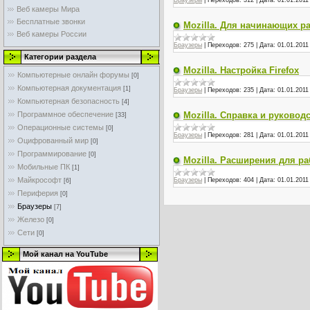
Браузеры
|
Переходов:
312
|
Дата:
01.01.2011
Веб камеры Мира
Бесплатные звонки
Mozilla. Для начинающих раб
Веб камеры России
Браузеры
|
Переходов:
275
|
Дата:
01.01.2011
Категории раздела
Mozilla. Настройка Firefox
Компьютерные онлайн форумы
[0]
Компьютерная документация
[1]
Браузеры
|
Переходов:
235
|
Дата:
01.01.2011
Компьютерная безопасность
[4]
Программное обеспечение
Mozilla. Справка и руковод
[33]
Операционные системы
[0]
Браузеры
|
Переходов:
281
|
Дата:
01.01.2011
Оцифрованный мир
[0]
Программирование
[0]
Mozilla. Расширения для р
Мобильные ПК
[1]
Майкрософт
Браузеры
|
Переходов:
404
|
Дата:
01.01.2011
[6]
Периферия
[0]
Браузеры
[7]
Железо
[0]
Сети
[0]
Мой канал на YouTube