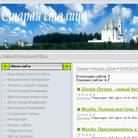
..Главная
|
Регистрация
|
Вход
Меню сайта
Главная
»
Каталог сайтов
»
КОМПЬЮТ
Ауди-Видео новости сайта
В категории сайтов
:
7
Музыкальный калейдоскоп
Показано сайтов
:
1-7
Летопись старой столицы
Google Chrome – новый бес
Музеи города Владимира
Действующие монастыри
Браузеры
|
Переходов:
286
|
Дата:
01.01.2011
ВУЗы города Владимира
Веб камеры Владимира
Mozilla. Полезна для Сети. 
Сунгирская стоянка
Браузеры
|
Переходов:
244
|
Дата:
01.01.2011
Фотоальбом
Каталог сайтов
Mozilla. Присоединяйтесь к 
Обратная связь
Веб чат рулетка