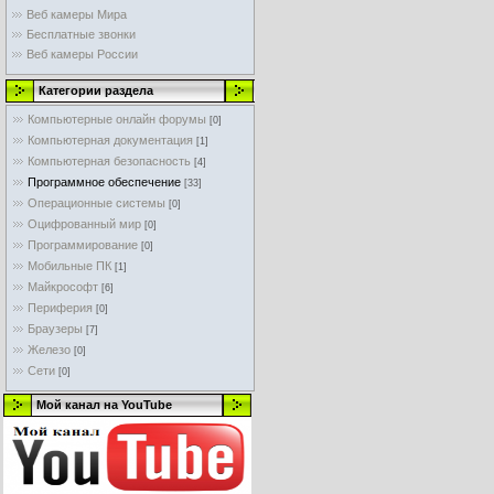
Веб камеры Мира
Бесплатные звонки
Веб камеры России
Категории раздела
Компьютерные онлайн форумы
[0]
Компьютерная документация
[1]
Компьютерная безопасность
[4]
Программное обеспечение
[33]
Операционные системы
[0]
Оцифрованный мир
[0]
Программирование
[0]
Мобильные ПК
[1]
Майкрософт
[6]
Периферия
[0]
Браузеры
[7]
Железо
[0]
Сети
[0]
Мой канал на YouTube