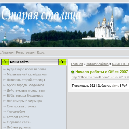
..Главная
|
Регистрация
|
Вход
Меню сайта
Главная
»
Каталог сайтов
»
КОМПЬЮТ
Ауди-Видео новости сайта
Начало работы с Officе 2007
Музыкальный калейдоскоп
http://office.microsoft.com/ru-ru/FX010
Летопись старой столицы
Музеи города Владимира
Переходов
:
362
|
Добавил
:
alekc
|
Рейт
Действующие монастыри
ВУЗы города Владимира
Веб камеры Владимира
Сунгирская стоянка
Фотоальбом
Каталог сайтов
Обратная связь
Веб чат рулетка