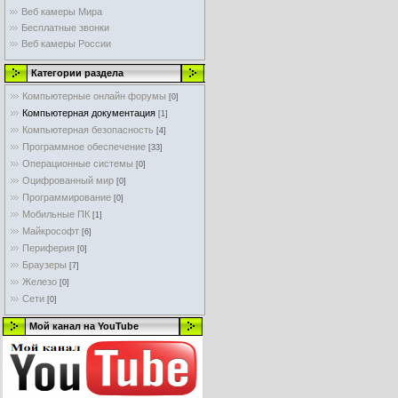
Веб камеры Мира
Бесплатные звонки
Веб камеры России
Категории раздела
Компьютерные онлайн форумы
[0]
Компьютерная документация
[1]
Компьютерная безопасность
[4]
Программное обеспечение
[33]
Операционные системы
[0]
Оцифрованный мир
[0]
Программирование
[0]
Мобильные ПК
[1]
Майкрософт
[6]
Периферия
[0]
Браузеры
[7]
Железо
[0]
Сети
[0]
Мой канал на YouTube