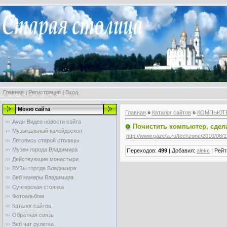
..Главная
|
Регистрация
|
Вход
Меню сайта
Главная
»
Каталог сайтов
»
КОМПЬЮТ
Ауди-Видео новости сайта
Почистить компьютер, сдела
Музыкальный калейдоскоп
http://www.gazeta.ru/techzone/2010/08/
Летопись старой столицы
Музеи города Владимира
Переходов
:
499
|
Добавил
:
alekc
|
Рейт
Действующие монастыри
ВУЗы города Владимира
Веб камеры Владимира
Сунгирская стоянка
Фотоальбом
Каталог сайтов
Обратная связь
Веб чат рулетка