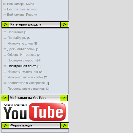
Веб камеры Мира
Бесплатные звонки
Веб камеры России
Категории раздела
Навигация
[1]
Провайдеры
[5]
Интернет-услуги
[8]
Доски объявлений
[1]
Обзоры Интернета
[0]
Проверка скорости
[4]
Электронная почта
[1]
Интернет-маркетинг
[0]
Интернет кафе и клубы
[0]
Бесплатное в Интернете
[5]
Персональные страницы
[3]
Мой канал на YouTube
Форма входа