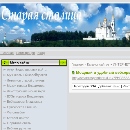
..Главная
|
Регистрация
|
Вход
Меню сайта
Главная
»
Каталог сайтов
»
ИНТЕРНЕТ
Ауди-Видео новости сайта
Мощный и удобный вебсерв
Музыкальный калейдоскоп
http://smartresponder.ru/l_ru/?PHPSES
Летопись старой столицы
Музеи города Владимира
Переходов
:
234
|
Добавил
:
alekc
|
Рейт
Действующие монастыри
ВУЗы города Владимира
Веб камеры Владимира
Сунгирская стоянка
Фотоальбом
Каталог сайтов
Обратная связь
Веб чат рулетка