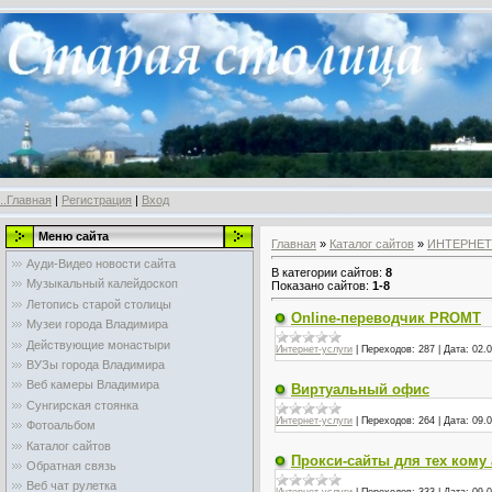
..Главная
|
Регистрация
|
Вход
Меню сайта
Главная
»
Каталог сайтов
»
ИНТЕРНЕТ
Ауди-Видео новости сайта
В категории сайтов
:
8
Музыкальный калейдоскоп
Показано сайтов
:
1-8
Летопись старой столицы
Online-переводчик PROMT
Музеи города Владимира
Действующие монастыри
Интернет-услуги
|
Переходов:
287
|
Дата:
02.0
ВУЗы города Владимира
Веб камеры Владимира
Виртуальный офис
Сунгирская стоянка
Интернет-услуги
|
Переходов:
264
|
Дата:
09.0
Фотоальбом
Каталог сайтов
Прокси-сайты для тех кому
Обратная связь
Веб чат рулетка