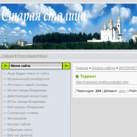
..Главная
|
Регистрация
|
Вход
Меню сайта
Главная
»
Каталог сайтов
»
ИНТЕРНЕТ
Ауди-Видео новости сайта
Торрент
Музыкальный калейдоскоп
http://rutracker.org/forum/index.php
Летопись старой столицы
Музеи города Владимира
Переходов
:
224
|
Добавил
:
alekc
|
Рейт
Действующие монастыри
ВУЗы города Владимира
Веб камеры Владимира
Сунгирская стоянка
Фотоальбом
Каталог сайтов
Обратная связь
Веб чат рулетка