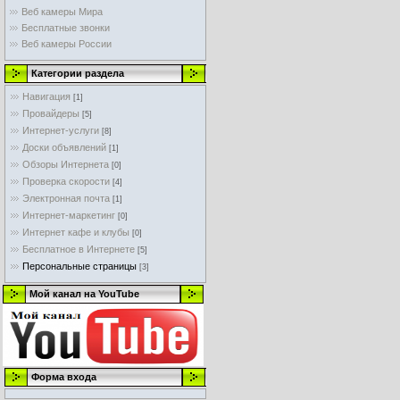
Веб камеры Мира
Бесплатные звонки
Веб камеры России
Категории раздела
Навигация
[1]
Провайдеры
[5]
Интернет-услуги
[8]
Доски объявлений
[1]
Обзоры Интернета
[0]
Проверка скорости
[4]
Электронная почта
[1]
Интернет-маркетинг
[0]
Интернет кафе и клубы
[0]
Бесплатное в Интернете
[5]
Персональные страницы
[3]
Мой канал на YouTube
Форма входа