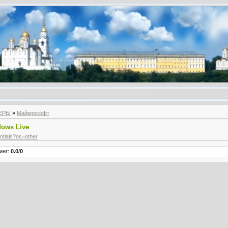
ЕРЫ
»
Майкрософт
ows Live
entials?os=other
инг
:
0.0
/
0