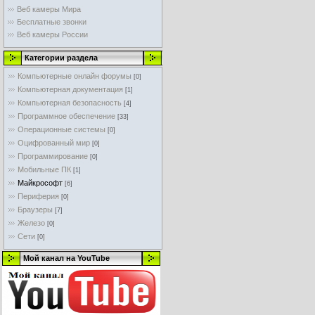
Веб камеры Мира
Бесплатные звонки
Веб камеры России
Категории раздела
Компьютерные онлайн форумы
[0]
Компьютерная документация
[1]
Компьютерная безопасность
[4]
Программное обеспечение
[33]
Операционные системы
[0]
Оцифрованный мир
[0]
Программирование
[0]
Мобильные ПК
[1]
Майкрософт
[6]
Периферия
[0]
Браузеры
[7]
Железо
[0]
Сети
[0]
Мой канал на YouTube