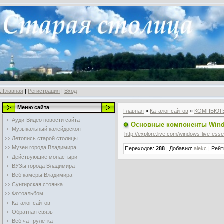
..Главная
|
Регистрация
|
Вход
Меню сайта
Главная
»
Каталог сайтов
»
КОМПЬЮТ
Ауди-Видео новости сайта
Основные компоненты Wind
Музыкальный калейдоскоп
http://explore.live.com/windows-live-ess
Летопись старой столицы
Музеи города Владимира
Переходов
:
288
|
Добавил
:
alekc
|
Рейт
Действующие монастыри
ВУЗы города Владимира
Веб камеры Владимира
Сунгирская стоянка
Фотоальбом
Каталог сайтов
Обратная связь
Веб чат рулетка