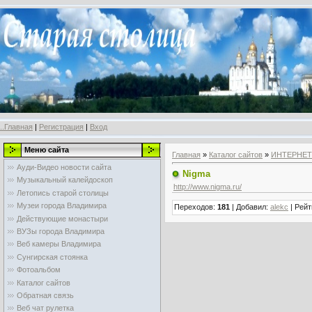
..Главная
|
Регистрация
|
Вход
Меню сайта
Главная
»
Каталог сайтов
»
ИНТЕРНЕТ
Ауди-Видео новости сайта
Nigma
Музыкальный калейдоскоп
http://www.nigma.ru/
Летопись старой столицы
Музеи города Владимира
Переходов
:
181
|
Добавил
:
alekc
|
Рейт
Действующие монастыри
ВУЗы города Владимира
Веб камеры Владимира
Сунгирская стоянка
Фотоальбом
Каталог сайтов
Обратная связь
Веб чат рулетка