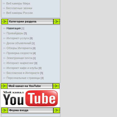
Веб камеры Мира
Бесплатные звонки
Веб камеры России
Категории раздела
Навигация
[1]
Провайдеры
[5]
Интернет-услуги
[8]
Доски объявлений
[1]
Обзоры Интернета
[0]
Проверка скорости
[4]
Электронная почта
[1]
Интернет-маркетинг
[0]
Интернет кафе и клубы
[0]
Бесплатное в Интернете
[5]
Персональные страницы
[3]
Мой канал на YouTube
Форма входа